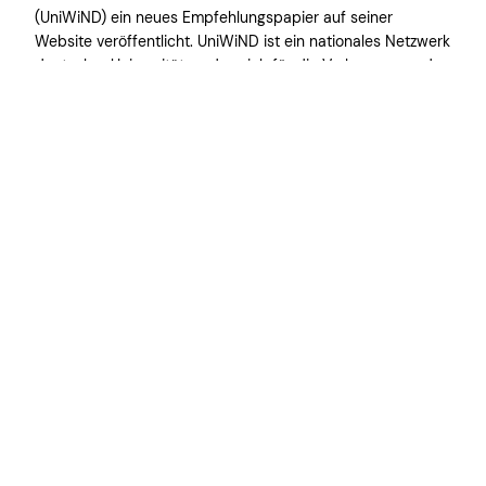
(UniWiND) ein neues Empfehlungspapier auf seiner
Website veröffentlicht. UniWiND ist ein nationales Netzwerk
deutscher Universitäten, das sich für die Verbesserung der
Bedingungen für Nachwuchswissenschaftler:innen einsetzt.
In ihrer wichtigen Stellungnahme zur Betreuungssituation
von Promovierenden gibt UniWiND konkrete und
strukturierte Empfehlungen zur Verbesserung der…
25. Juli 2025
Impressum
Datenschut
z
*
By entering your email you agree to subscribe to our newsletter and receive
information about our activities and current news about the work conditions
of doctoral candidates in Germany. This information will not be used for any
other purposes than this communication, and you may unsubscribe at any
time. For data protection questions, please
contact us