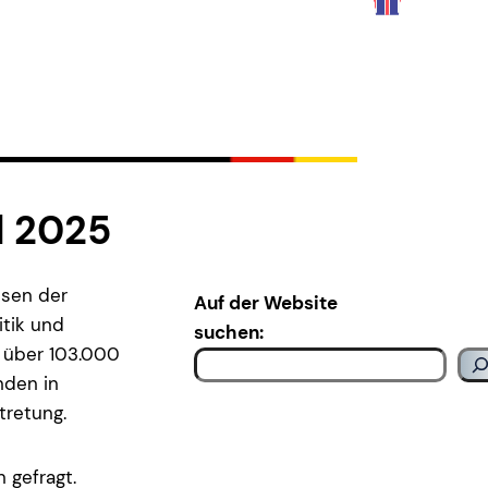
l 2025
ssen der
Auf der Website
itik und
suchen:
m über 103.000
nden in
tretung.
 gefragt.