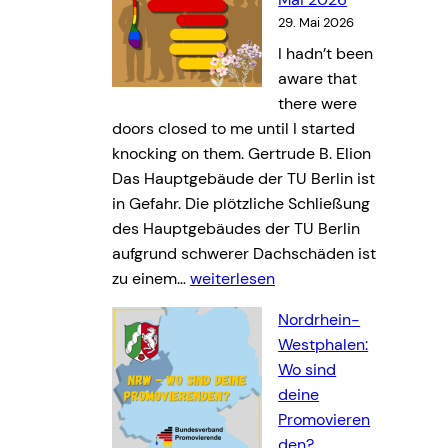
n
29. Mai 2026
e
I hadn’t been
v
aware that
e
there were
r
doors closed to me until I started
s
knocking on them. Gertrude B. Elion
a
Das Hauptgebäude der TU Berlin ist
m
in Gefahr. Die plötzliche Schließung
m
des Hauptgebäudes der TU Berlin
l
aufgrund schwerer Dachschäden ist
u
U
zu einem…
weiterlesen
n
n
g
Nordrhein-
s
z
Westphalen:
e
u
Wo sind
r
m
deine
N
a
Promovieren
e
k
den?