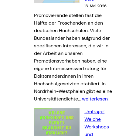
w
t
13. Mai 2026
s
u
Promovierende stellen fast die
l
e
Hälfte der Froschenden an den
e
l
deutschen Hochschulen. Viele
t
l
Bundesländer haben aufgrund der
t
e
spezifischen Interessen, die wir in
e
n
der Arbeit an unseren
r
W
Promotionsvorhaben haben, eine
M
i
eigene Interessensvertretung für
a
s
Doktoranden:innen in ihren
i
s
Hochschulgesetzten etabliert. In
2
Z
Nordrhein-Westphalen gibt es eine
0
e
N
Universitätendichte…
weiterlesen
2
i
o
6
t
Umfrage:
r
V
Welche
d
G
Workshops
r
und