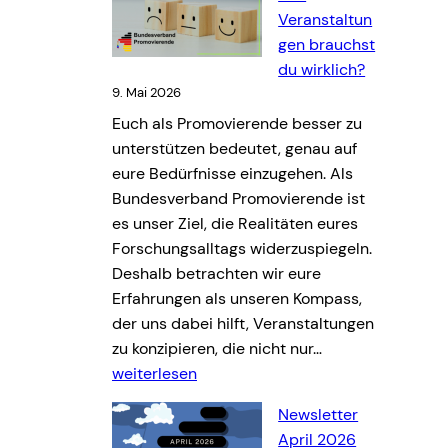
h
Veranstaltun
e
gen brauchst
i
du wirklich?
n
9. Mai 2026
-
Euch als Promovierende besser zu
W
unterstützen bedeutet, genau auf
e
eure Bedürfnisse einzugehen. Als
s
Bundesverband Promovierende ist
t
es unser Ziel, die Realitäten eures
p
Forschungsalltags widerzuspiegeln.
h
Deshalb betrachten wir eure
a
Erfahrungen als unseren Kompass,
l
der uns dabei hilft, Veranstaltungen
e
U
zu konzipieren, die nicht nur…
n
m
weiterlesen
:
f
W
Newsletter
r
o
April 2026
a