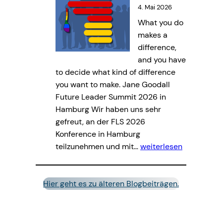
s
4. Mai 2026
g
i
What you do
e
n
makes a
:
d
difference,
W
d
and you have
e
e
to decide what kind of difference
l
i
you want to make. Jane Goodall
c
n
Future Leader Summit 2026 in
h
e
Hamburg Wir haben uns sehr
e
P
gefreut, an der FLS 2026
W
r
Konference in Hamburg
o
o
N
teilzunehmen und mit…
weiterlesen
r
m
e
k
o
w
s
v
s
Hier geht es zu älteren Blogbeiträgen.
h
i
l
o
e
e
p
r
t