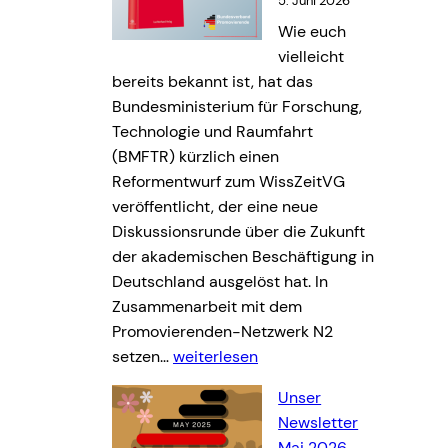
5. Juni 2026
Wie euch
vielleicht
bereits bekannt ist, hat das
Bundesministerium für Forschung,
Technologie und Raumfahrt
(BMFTR) kürzlich einen
Reformentwurf zum WissZeitVG
veröffentlicht, der eine neue
Diskussionsrunde über die Zukunft
der akademischen Beschäftigung in
Deutschland ausgelöst hat. In
Zusammenarbeit mit dem
Promovierenden-Netzwerk N2
O
setzen…
weiterlesen
n
Unser
l
Newsletter
i
Mai 2026