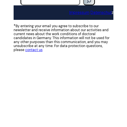
n
b
Impressum
Datenschut
z
r
a
*
By entering your email you agree to subscribe to our
u
newsletter and receive information about our activities and
current news about the work conditions of doctoral
c
candidates in Germany. This information will not be used for
any other purposes than this communication, and you may
h
unsubscribe at any time. For data protection questions,
s
please
contact us
t
d
u
w
i
r
k
l
i
c