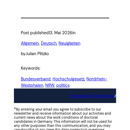
Post published
13. Mai 2026
in
Allgemein
, 
Deutsch
, 
Neuigkeiten
by
Julian Plitzko
Keywords:
Bundesverband
, 
Hochschulgesetz
, 
Nordrhein-
Westphalen
, 
NRW
, 
politics
Impressum
Datenschut
z
*
By entering your email you agree to subscribe to our
newsletter and receive information about our activities and
current news about the work conditions of doctoral
candidates in Germany. This information will not be used for
any other purposes than this communication, and you may
unsubscribe at any time. For data protection questions,