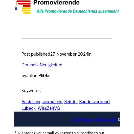
Post published
27. November 2024
in
Deutsch
, 
Neuigkeiten
by
Julian Plitzko
Keywords:
Anstellungsverhältnis
, 
Beitritt
, 
Bundesverband
, 
Lübeck
, 
WissZeitVG
Impressum
Datenschut
z
*
By entering your email you agree to subscribe to our