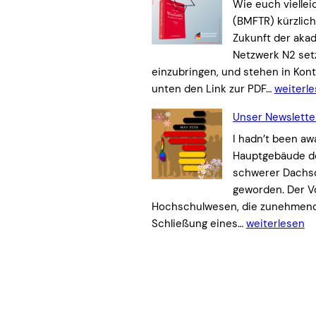
Wie euch viellei
(BMFTR) kürzlic
Zukunft der aka
Netzwerk N2 setz
einzubringen, und stehen in Kont
O
unten den Link zur PDF…
weiterl
n
Unser Newslette
l
i
I hadn’t been aw
n
Hauptgebäude der
e
schwerer Dachsc
v
geworden. Der Vo
e
Hochschulwesen, die zunehmend 
U
r
Schließung eines…
weiterlesen
n
s
s
a
e
m
r
m
N
l