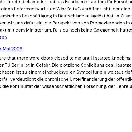
cht bereits bekannt ist, hat das Bundesministerium für Forsch
h einen Reformentwurf zum WissZeitVG veröffentlicht, der eine
demischen Beschäftigung in Deutschland ausgelöst hat. In Zu
en wir uns dafür ein, die Perspektiven von Promovierenden in d
akt mit dem Ministerium. Falls du noch keine Gelegenheit hattes
esen
r Mai 2026
are that there were doors closed to me until I started knocking
 TU Berlin ist in Gefahr. Die plötzliche Schließung des Hauptg
häden ist zu einem eindrucksvollen Symbol für ein weitaus tie
rfall verdeutlicht die chronische Unterfinanzierung der öffentl
die Kontinuität der wissenschaftlichen Forschung, der Lehre 